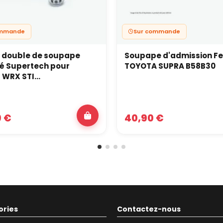
ommande
Sur commande
t double de soupape
Soupape d'admission Fe
é Supertech pour
TOYOTA SUPRA B58B30
WRX STI...
9 €
40,90 €
ories
Contactez-nous