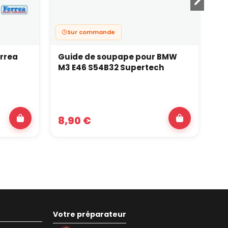
Sur commande
rrea
Guide de soupape pour BMW
Gu
M3 E46 S54B32 Supertech
CI
20
8,90 €
5
Votre préparateur