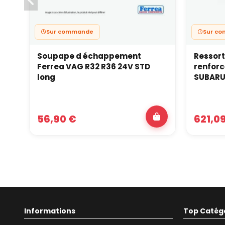
Sur commande
Sur c
Soupape d échappement
Ressor
Ferrea VAG R32 R36 24V STD
renforc
long
SUBARU 
56,90 €
621,0
Informations
Top Catég