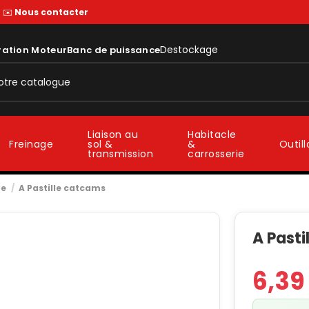
—
✉️
Nous contacter
Destockage
ration Moteur
Banc de puissance
Liaison au
Habitacle
sol &
&
Freinage
Outil
transmission
carrosserie
pe
A Pastille catcams
A Pasti
6,39