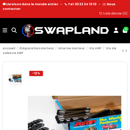
🚚 Livraison dans le monde entier
—
📞 Tel: 03 22 24 10 10
—
✉️
Nous
contacter
Liste d'envie (
0
)
0
Accueil
Préparation moteur
Interne moteur
Vis ARP
Vis de
culasse ARP
-12%