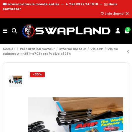
🚚 Livraison dans le monde entier
—
📞 Tel: 03 22 24 10 10
—
✉️
Nous
contacter
Liste d'envie (
0
)
0
Accueil
Préparation moteur
Interne moteur
Vis ARP
Vis de
culasse ARP 251-4703 Ford/Volvo B5254
-30%