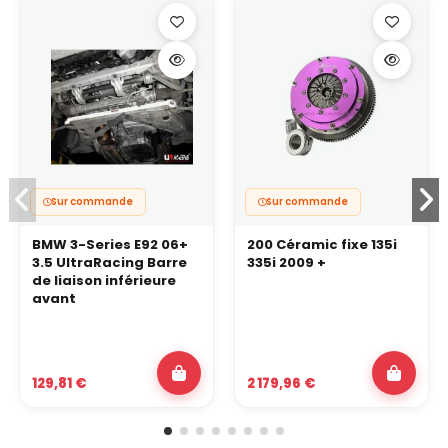
Sur commande
Sur commande
BMW 3-Series E92 06+
200 Céramic fixe 135i
3.5 UltraRacing Barre
335i 2009 +
de liaison inférieure
avant
129,81 €
2 179,96 €