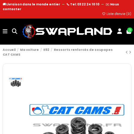
🚚 Livraison dans le monde entier
—
📞 Tel: 03 22 24 10 10
—
✉️
Nous
contacter
Liste d'envie (
0
)
0
Accueil
Ma voiture
E92
Ressorts renforcés de soupapes
CAT CAMS