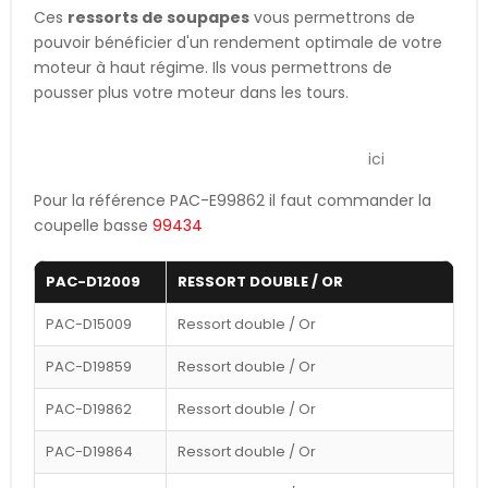
Ces
ressorts de soupapes
vous permettrons de
pouvoir bénéficier d'un rendement optimale de votre
moteur à haut régime. Ils vous permettrons de
pousser plus votre moteur dans les tours.
Si vous ne connaissez pas les références de ressorts
pour votre moteur, vous pouvez les trouver
ici
Pour la référence PAC-E99862 il faut commander la
coupelle basse
99434
PAC-D12009
RESSORT DOUBLE / OR
PAC-D15009
Ressort double / Or
PAC-D19859
Ressort double / Or
PAC-D19862
Ressort double / Or
PAC-D19864
Ressort double / Or