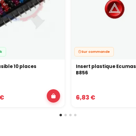
ck
Sur commande
usible 10 places
Insert plastique Ecumas
B856
 €
6,83 €