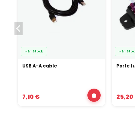
En Stock
En Sto
USB A-A cable
Porte f
7,10 €
25,20