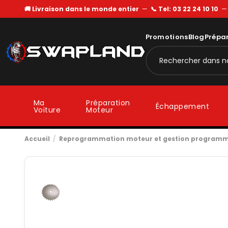
🚚 Livraison dans le monde entier
—
📞 Tel: 03 22 24 10 10
Promotions
Blog
Prépa
Ma
Préparation
Échappement
Voiture
Moteur
Accueil
Reprogrammation moteur et gestion program