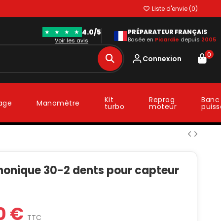
Liste d'envie (
0
)
4.0/5
★
★
★
★
PRÉPARATEUR FRANÇAIS
Basée en
Picardie
depuis
2005
Voir les avis
0
Connexion
Kit
Reprog
Banc
lage
Manomètre
turbo
moteur
puis
honique 30-2 dents pour capteur
0 €
TTC