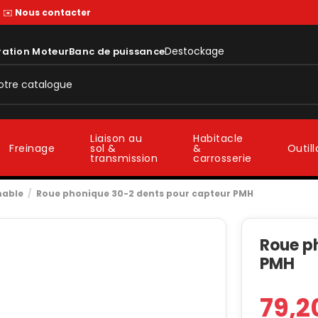
—
✉️
Nous contacter
Destockage
ration Moteur
Banc de puissance
Liaison au
Habitacle
sol &
&
Freinage
Outil
transmission
carrosserie
mable
Roue phonique 30-2 dents pour capteur PMH
Roue p
PMH
79,2