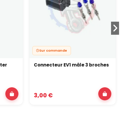
Sur commande
ter
Connecteur EV1 mâle 3 broches
In
S0
3,00 €
6,