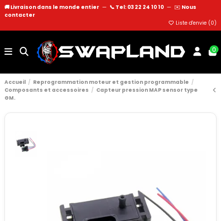
🚚 Livraison dans le monde entier
—
📞 Tel: 03 22 24 10 10
—
✉️
Nous
contacter
Liste d'envie (
0
)
0
Accueil
Reprogrammation moteur et gestion programmable
Composants et accessoires
Capteur pression MAP sensor type
GM.