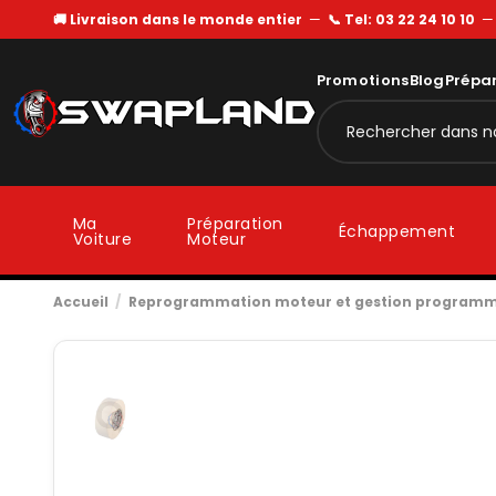
🚚 Livraison dans le monde entier
—
📞 Tel: 03 22 24 10 10
Promotions
Blog
Prépa
Ma
Préparation
Échappement
Voiture
Moteur
Accueil
Reprogrammation moteur et gestion program