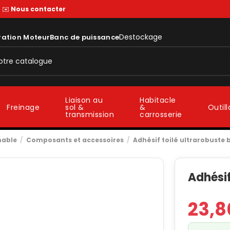
—
✉️
Nous contacter
Destockage
ration Moteur
Banc de puissance
Liaison au
Habitacle
sol &
&
Freinage
Outil
transmission
carrosserie
mable
Composants et accessoires
Adhésif toilé ultrarobuste 
Adhésif
23,8