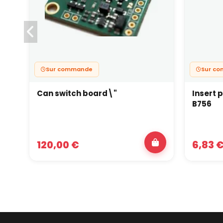
Sur commande
Sur c
Can switch board\"
Insert 
B756
120,00 €
6,83 