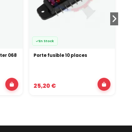
En Stock
ter 068
Porte fusible 10 places
PM
25,20 €
1 