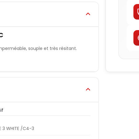
C
mperméable, souple et très résitant.
if
 3 WHITE /C4-3