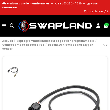
🚚 Livraison dans le monde entier
—
📞 Tel: 03 22 24 10 10
—
✉️
Nous
contacter
Liste d'envie (
0
)
0
Accueil
Reprogrammation moteur et gestion programmable
Composants et accessoires
Bosch LSU 4,9 wideband oxygen
sensor