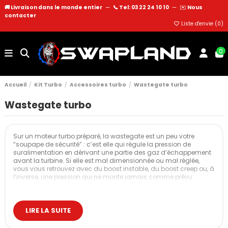
🚚 Livraison dans le monde entier
—
📞 Tel: 03 22 24 10 10
—
✉️
Nous
contacter
Liste d'envie (
0
)
0
Accueil
Kit Turbo
Accessoires turbo
Wastegate turbo
Wastegate turbo
Sur un moteur turbo préparé, la wastegate est un peu votre
“soupape de sécurité” : c’est elle qui régule la pression de
suralimentation en dérivant une partie des gaz d’échappement
avant la turbine. Si elle est mal dimensionnée ou mal réglée,
vous vous retrouvez avec du boost instable, du boost creep ou, à
l’inverse, une pression qui ne monte jamais comme prévu.
Cette catégorie regroupe l’ensemble des solutions de wastegate
pour vos projets de drift, circuit, rallye, time attack, runs… avec, au
cœur du sujet, un contrôle de pression propre et reproductible,
LIRE LA SUITE
même à forte charge et haute température.