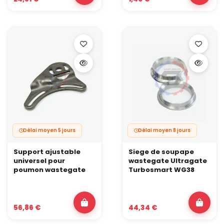
Délai moyen 5 jours
Délai moyen 8 jours
Support ajustable
Siege de soupape
universel pour
wastegate Ultragate
poumon wastegate
Turbosmart WG38
56,86 €
44,34 €