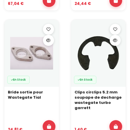
une suralimentation stable et d’éviter les soucis en pleine
67,04 €
24,44 €
session.
En Stock
En Stock
Bride sortie pour
Clips circlips 5.2 mm
Wastegate Tial
soupape de decharge
wastegate turbo
garrett
24,81 €
1,40 €