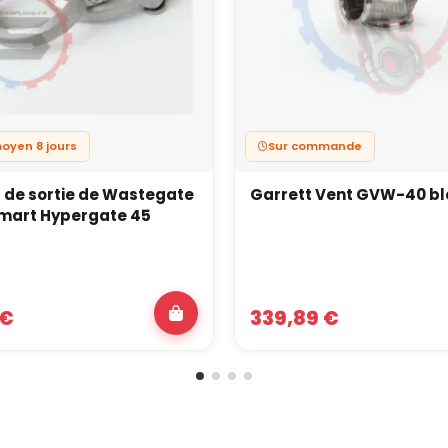
moyen 8 jours
Sur commande
de sortie de Wastegate
Garrett Vent GVW-40 bl
mart Hypergate 45
 €
339,89 €