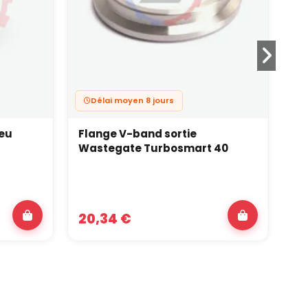
Délai moyen 8 jours
eu
Flange V-band sortie
Ki
Wastegate Turbosmart 40
aj
20,34 €
2