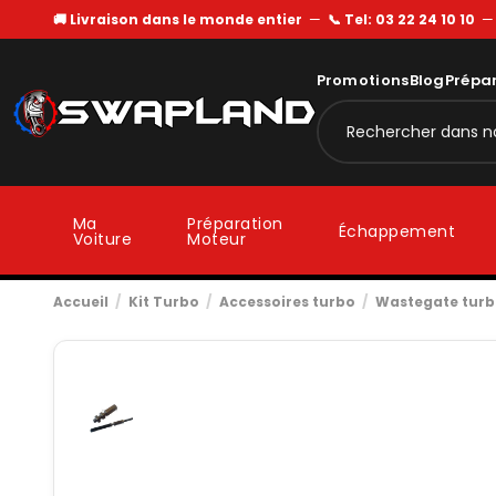
🚚 Livraison dans le monde entier
—
📞 Tel: 03 22 24 10 10
Promotions
Blog
Prépa
Ma
Préparation
Échappement
Voiture
Moteur
Accueil
Kit Turbo
Accessoires turbo
Wastegate tur