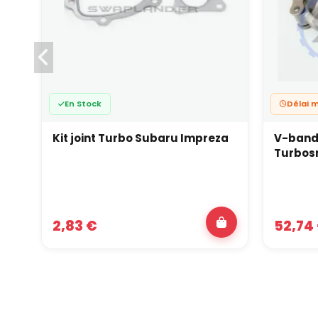
En Stock
Délai 
Kit joint Turbo Subaru Impreza
V-band 
Turbos
2,83 €
52,74