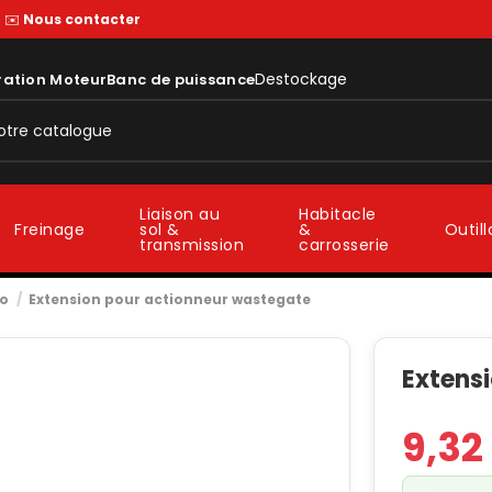
—
✉️
Nous contacter
Destockage
ration Moteur
Banc de puissance
Liaison au
Habitacle
sol &
&
Freinage
Outil
transmission
carrosserie
bo
Extension pour actionneur wastegate
Extens
9,32