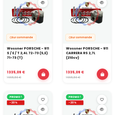
Sur commande
Sur commande
Wossner PORSCHE - 911
Wossner PORSCHE - 911
S / E / T 2,4L 72-73 (S,E)
CARRERA RS 2,7L
71-73 (T)
(210cv)
1 335,09 €
1 335,09 €
1 668,86 €
1 668,86 €
PROMO !
PROMO !
-20%
-20%