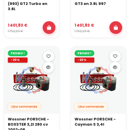
(993) GT2 Turbo en
GT3 en 3.8L 997
3.8L
1 401,83 €
1 401,83 €
1 752,29 €
1 752,29 €
PROMO !
PROMO !
-20%
-20%
Sur commande
Sur commande
Wossner PORSCHE -
Wossner PORSCHE -
BOXSTER 3,2l 280 cv
Cayman S 3,4l
2002-06