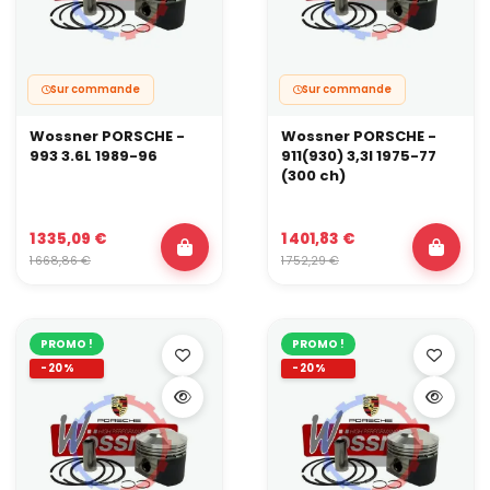
Sur commande
Sur commande
Wossner PORSCHE -
Wossner PORSCHE -
993 3.6L 1989-96
911(930) 3,3l 1975-77
(300 ch)
1 335,09 €
1 401,83 €
1 668,86 €
1 752,29 €
PROMO !
PROMO !
-20%
-20%