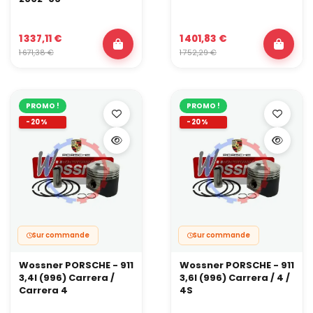
1 337,11 €
1 401,83 €
1 671,38 €
1 752,29 €
PROMO !
PROMO !
-20%
-20%
Sur commande
Sur commande
Wossner PORSCHE - 911
Wossner PORSCHE - 911
3,4l (996) Carrera /
3,6l (996) Carrera / 4 /
Carrera 4
4S