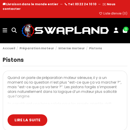
🚚 Livraison dans le monde entier
—
📞 Tel: 03 22 24 10 10
—
✉️
Nous
contacter
Liste d'envie (
0
)
0
Accueil
Préparation moteur
Interne moteur
Pistons
Pistons
Quand on parle de préparation moteur sérieuse, il y a un
moment où la question n’est plus “est-ce que ça va marcher ?”,
mais “est-ce que ça va tenir ?”. Les pistons forgés s’imposent
alors naturellement dans la logique d’un moteur plus sollicité
que l’origine.
Ils constituent une base solide pour les projets orientés drift,
rallye, drag ou piste, mais aussi pour toute configuration où la
pression, le régime et la température dépassent ce que l’origine
encaisse confortablement.
LIRE LA SUITE
Les avantages principaux tiennent en trois axes simples : fiabilité,
performance et adaptabilité.