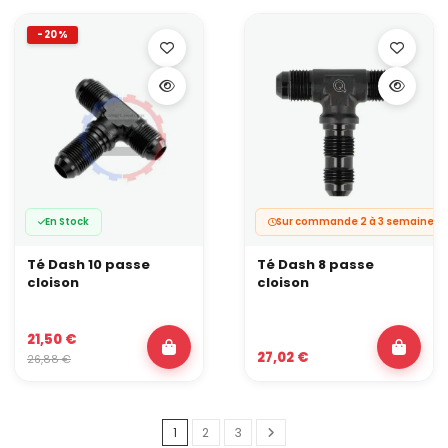
-20%
En Stock
Sur commande 2 à 3 semaines
Té Dash 10 passe
Té Dash 8 passe
cloison
cloison
21,50 €
27,02 €
26,88 €
1
2
3