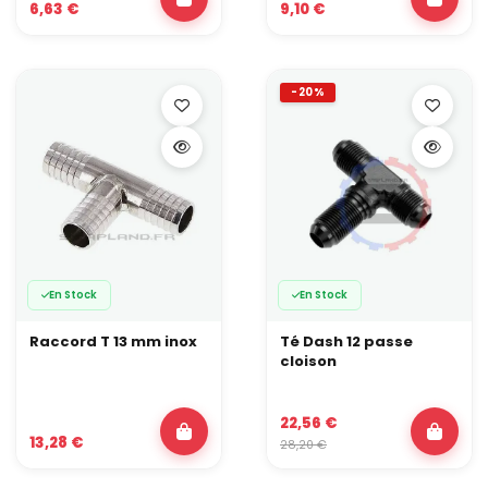
6,63 €
9,10 €
-20%
En Stock
En Stock
Raccord T 13 mm inox
Té Dash 12 passe
cloison
22,56 €
13,28 €
28,20 €