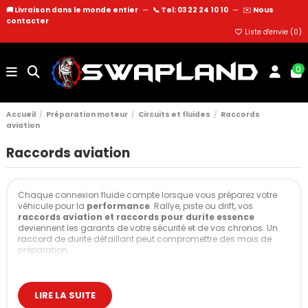
🚚 Livraison dans le monde entier
—
📞 Tel: 03 22 24 10 10
—
✉️
Nous
contacter
Liste d'envie (
0
)
0
Accueil
Préparation moteur
Circuits et fluides
Raccords
aviation
Raccords aviation
Chaque connexion fluide compte lorsque vous préparez votre
véhicule pour la
performance
. Rallye, piste ou drift, vos
raccords aviation et raccords pour durite essence
deviennent les garants de votre sécurité et de vos chronos. Un
raccord de durite défaillant peut compromettre des mois de
préparation.
Chez Swapland, nous sélectionnons rigoureusement chaque
raccord selon les standards les plus stricts. Notre expertise
couvre tous les fluides : carburant, freinage, refroidissement,
LIRE LA SUITE
hydraulique.