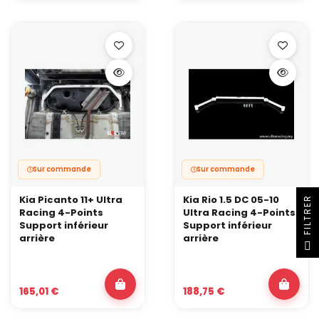
Sur commande
Sur commande
Kia Picanto 11+ Ultra
Kia Rio 1.5 DC 05-10
R
Racing 4-Points
Ultra Racing 4-Points
Support inférieur
Support inférieur
arrière
arrière
F
I
L
T
R
E
165,01 €
188,75 €