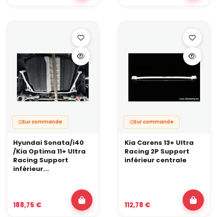
contrainte. Une barre inférieure aide à garder le châssis stable et
à exploiter une géométrie plus agressive.
Sur commande
Sur commande
Hyundai Sonata/i40
Kia Carens 13+ Ultra
/Kia Optima 11+ Ultra
Racing 2P Support
Racing Support
inférieur centrale
inférieur...
188,75 €
112,78 €