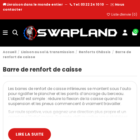
🚚 Livraison dans le monde entier
—
📞 Tel: 03 22 24 10 10
—
✉️
Nous
contacter
Liste d'envie (
0
)
0
Accueil
Liaison au sol & transmission
Renforts Châssis
Barre de
renfort de caisse
Barre de renfort de caisse
Les barres de renfort de caisse inférieures se montent sous l’auto
pour rigidifier le plancher et les points d’ancrage du berceau.
L’objectif est simple : réduire la flexion de la caisse quand la
suspension et les pneus commencent à vraiment travailler.
Sur route sportive, vous gagnez une direction plus propre et un
avant qui “flotte” moins. Sur piste, drift ou rallye, vous stabilisez
la géométrie en appuis répétés et vous rendez le châssis plus
constant dans le temps.
LIRE LA SUITE
Nos barres de renfort de caisse