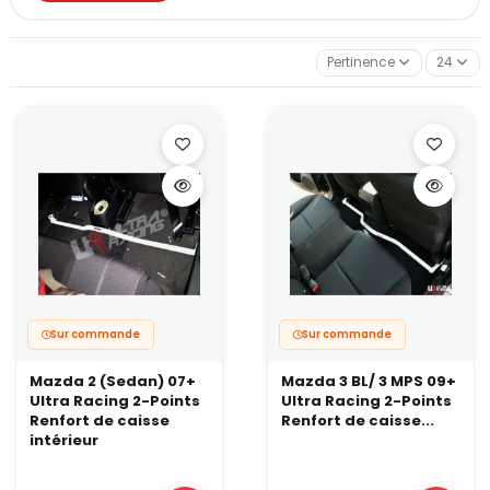
Dans cette catégorie, vous retrouvez des barres Ultra Racing
spécifiques à de nombreux modèles. Elles existent en plusieurs
configurations, selon la zone à renforcer :
Pertinence
24
barres inférieures avant,
barres centrales,
barres latérales,
barres arrière,
et parfois des versions plus complexes en H ou à
multipoints.
Concrètement, ces renforts s’adressent aux autos qui roulent
avec une suspension plus ferme (ressorts courts, combinés
filetés), des gommes plus adhérentes et une conduite engagée.
À quoi servent vraiment ces renforts ?
Une barre inférieure ne “rajoute” pas de grip par magie. Elle
permet surtout de
mieux exploiter
ce que votre suspension et
vos pneus peuvent déjà offrir.
Sur commande
Sur commande
En pratique, elle aide à :
Mazda 2 (Sedan) 07+
Mazda 3 BL/ 3 MPS 09+
garder un train avant plus cohérent en entrée de virage,
Ultra Racing 2-Points
Ultra Racing 2-Points
limiter les mouvements parasites du berceau sous charge,
Renfort de caisse
Renfort de caisse...
améliorer la précision au freinage,
intérieur
rendre l’auto plus régulière quand les appuis s’enchaînent.
Sur une traction légère, l’effet se traduit souvent par un avant