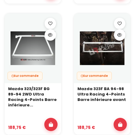
contrainte. Une barre inférieure aide à garder le châssis stable et
à exploiter une géométrie plus agressive.
Sur commande
Sur commande
Mazda 323/323F BG
Mazda 323F BA 94-98
89-94 2WD Ultra
Ultra Racing 4-Points
Racing 4-Points Barre
Barre inférieure avant
inférieure...
188,75 €
188,75 €