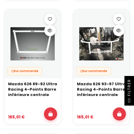
Sur commande
Sur commande
R
Mazda 626 89-92 Ultra
Mazda 626 93-97 Ultra
Racing 4-Points Barre
Racing 4-Points Barre
inférieure centrale
inférieure centrale
F
I
L
T
R
E
165,01 €
165,01 €