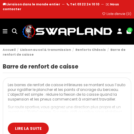
🚚 Livraison dans le monde entier
—
📞 Tel: 03 22 24 10 10
—
✉️
Nous
contacter
Liste d'envie (
0
)
0
Accueil
Liaison au sol & transmission
Renforts Châssis
Barre de
renfort de caisse
Barre de renfort de caisse
Les barres de renfort de caisse inférieures se montent sous l’auto
pour rigidifier le plancher et les points d’ancrage du berceau.
L’objectif est simple : réduire la flexion de la caisse quand la
suspension et les pneus commencent à vraiment travailler.
Sur route sportive, vous gagnez une direction plus propre et un
avant qui “flotte” moins. Sur piste, drift ou rallye, vous stabilisez
la géométrie en appuis répétés et vous rendez le châssis plus
constant dans le temps.
LIRE LA SUITE
Nos barres de renfort de caisse