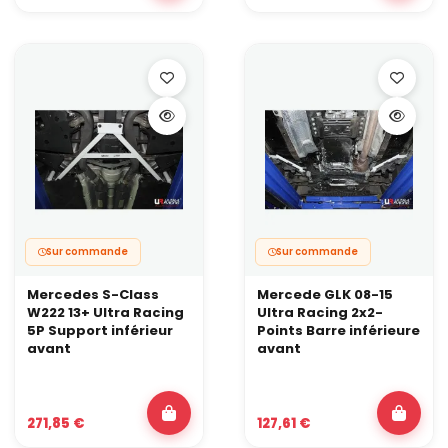
contrainte. Une barre inférieure aide à garder le châssis stable et
à exploiter une géométrie plus agressive.
Sur commande
Sur commande
Mercedes S-Class
Mercede GLK 08-15
W222 13+ Ultra Racing
Ultra Racing 2x2-
5P Support inférieur
Points Barre inférieure
avant
avant
271,85 €
127,61 €