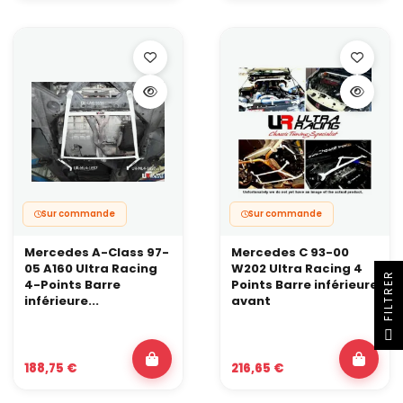
Sur commande
Sur commande
Mercedes A-Class 97-
Mercedes C 93-00
05 A160 Ultra Racing
W202 Ultra Racing 4
R
4-Points Barre
Points Barre inférieure
inférieure...
avant
F
I
L
T
R
E
188,75 €
216,65 €