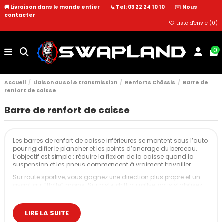
🚚 Livraison dans le monde entier
—
📞 Tel: 03 22 24 10 10
—
✉️
Nous
contacter
Liste d'envie (
0
)
0
Accueil
Liaison au sol & transmission
Renforts Châssis
Barre de
renfort de caisse
Barre de renfort de caisse
Les barres de renfort de caisse inférieures se montent sous l’auto
pour rigidifier le plancher et les points d’ancrage du berceau.
L’objectif est simple : réduire la flexion de la caisse quand la
suspension et les pneus commencent à vraiment travailler.
Sur route sportive, vous gagnez une direction plus propre et un
avant qui “flotte” moins. Sur piste, drift ou rallye, vous stabilisez
la géométrie en appuis répétés et vous rendez le châssis plus
constant dans le temps.
LIRE LA SUITE
Nos barres de renfort de caisse