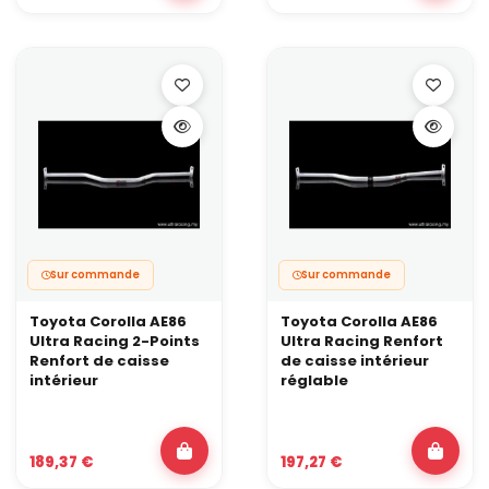
contrainte. Une barre inférieure aide à garder le châssis stable et
à exploiter une géométrie plus agressive.
Sur commande
Sur commande
Toyota Corolla AE86
Toyota Corolla AE86
Ultra Racing 2-Points
Ultra Racing Renfort
Renfort de caisse
de caisse intérieur
intérieur
réglable
189,37 €
197,27 €