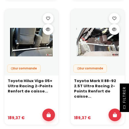
Sur commande
Sur commande
Toyota Hilux Vigo 05+
Toyota Mark II 88-92
Ultra Racing 2-Points
2.5T Ultra Racing 2-
R
Renfort de caisse...
Points Renfort de
caisse...
F
I
L
T
R
E
189,37 €
189,37 €