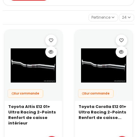
Dans cette catégorie, vous retrouvez des barres Ultra Racing
spécifiques à de nombreux modèles. Elles existent en plusieurs
configurations, selon la zone à renforcer :
Pertinence
24
barres inférieures avant,
barres centrales,
barres latérales,
barres arrière,
et parfois des versions plus complexes en H ou à
multipoints.
Concrètement, ces renforts s’adressent aux autos qui roulent
avec une suspension plus ferme (ressorts courts, combinés
filetés), des gommes plus adhérentes et une conduite engagée.
À quoi servent vraiment ces renforts ?
Une barre inférieure ne “rajoute” pas de grip par magie. Elle
permet surtout de
mieux exploiter
ce que votre suspension et
vos pneus peuvent déjà offrir.
Sur commande
Sur commande
En pratique, elle aide à :
Toyota Altis E12 01+
Toyota Corolla E12 01+
garder un train avant plus cohérent en entrée de virage,
Ultra Racing 2-Points
Ultra Racing 2-Points
limiter les mouvements parasites du berceau sous charge,
Renfort de caisse
Renfort de caisse...
améliorer la précision au freinage,
intérieur
rendre l’auto plus régulière quand les appuis s’enchaînent.
Sur une traction légère, l’effet se traduit souvent par un avant