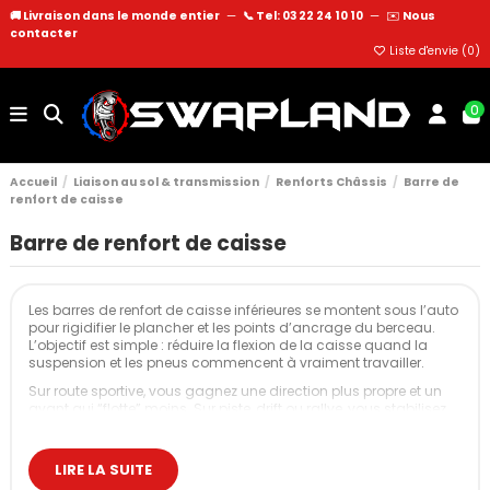
🚚 Livraison dans le monde entier
—
📞 Tel: 03 22 24 10 10
—
✉️
Nous
contacter
Liste d'envie (
0
)
0
Accueil
Liaison au sol & transmission
Renforts Châssis
Barre de
renfort de caisse
Barre de renfort de caisse
Les barres de renfort de caisse inférieures se montent sous l’auto
pour rigidifier le plancher et les points d’ancrage du berceau.
L’objectif est simple : réduire la flexion de la caisse quand la
suspension et les pneus commencent à vraiment travailler.
Sur route sportive, vous gagnez une direction plus propre et un
avant qui “flotte” moins. Sur piste, drift ou rallye, vous stabilisez
la géométrie en appuis répétés et vous rendez le châssis plus
constant dans le temps.
LIRE LA SUITE
Nos barres de renfort de caisse