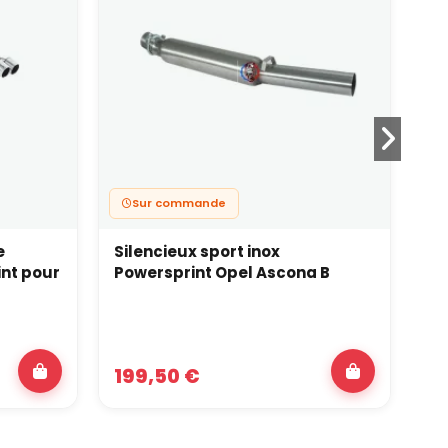
Sur commande
e
Silencieux sport inox
Si
nt pour
Powersprint Opel Ascona B
ga
Op
199,50 €
31