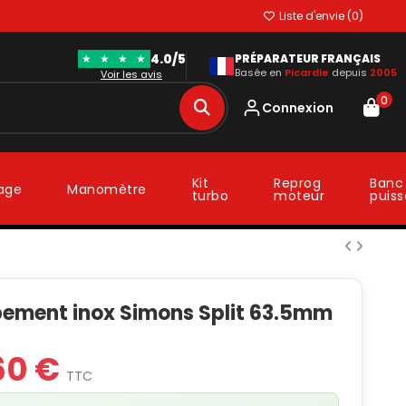
Liste d'envie (
0
)
4.0/5
★
★
★
★
PRÉPARATEUR FRANÇAIS
Basée en
Picardie
depuis
2005
Voir les avis
0
Connexion
Kit
Reprog
Banc
lage
Manomètre
turbo
moteur
puis
ement inox Simons Split 63.5mm
60 €
TTC