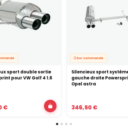
ommande
Sur commande
eux sport double sortie
Silencieux sport systèm
rint pour VW Golf 4 1.6
gauche droite Powerspri
Opel astra
0 €
346,50 €