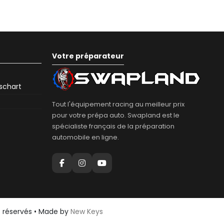
Votre préparateur
eschart
Tout l'équipement racing au meilleur prix
pour votre prépa auto. Swapland est le
spécialiste français de la préparation
automobile en ligne.
s réservés • Made by
New Keys