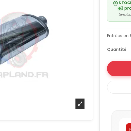
STOC
3 pr
Livrai
Entrées en
Quantité