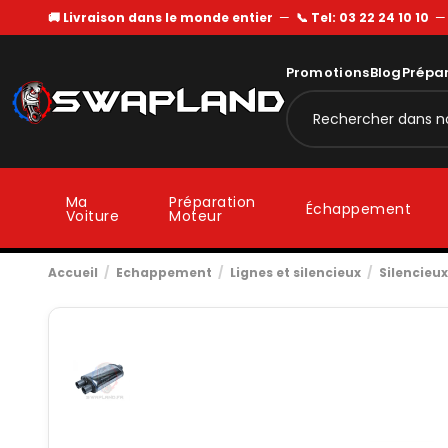
🚚 Livraison dans le monde entier
—
📞 Tel: 03 22 24 10 10
Promotions
Blog
Prépa
Ma
Préparation
Échappement
Voiture
Moteur
Accueil
Echappement
Lignes et silencieux
Silencieux