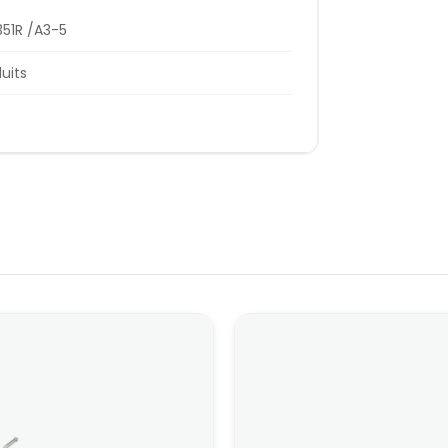
51R /A3-5
duits