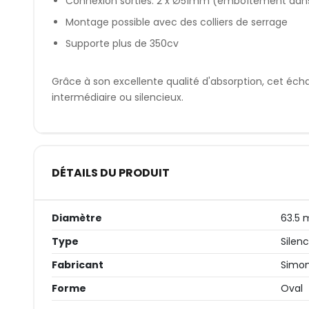
Connexion sorties: 2 x Ø51mm (emboîtement dan
Montage possible avec des colliers de serrage
Supporte plus de 350cv
Grâce à son excellente qualité d'absorption, cet é
intermédiaire ou silencieux.
DÉTAILS DU PRODUIT
Diamètre
63.5
Type
Silen
Fabricant
Simo
Forme
Oval