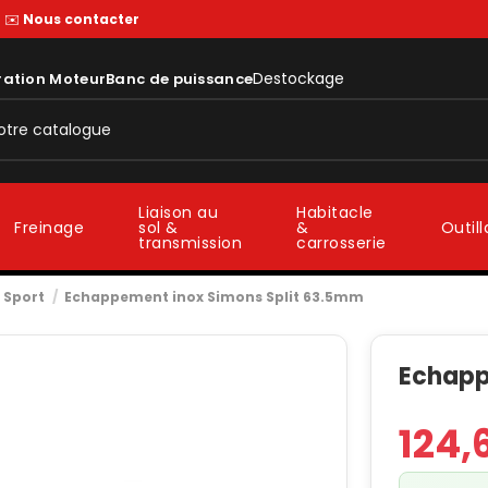
—
✉️
Nous contacter
Destockage
ration Moteur
Banc de puissance
Liaison au
Habitacle
sol &
&
Freinage
Outil
transmission
carrosserie
 Sport
Echappement inox Simons Split 63.5mm
Echapp
124,