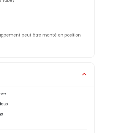
s tube)
chappement peut être monté en position
 mm
cieux
ns