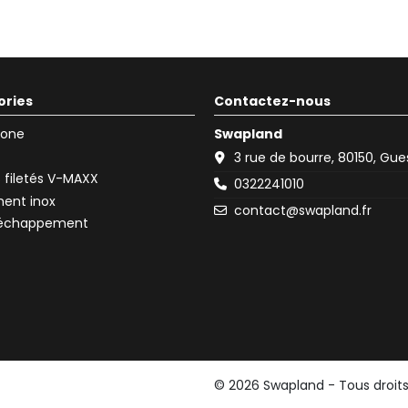
ories
Contactez-nous
icone
Swapland
3 rue de bourre, 80150, Gu
filetés V-MAXX
0322241010
ent inox
contact@swapland.fr
d'échappement
© 2026 Swapland - Tous droit