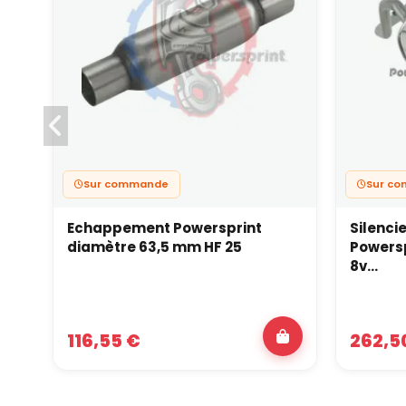
Sur commande
Sur c
Echappement Powersprint
Silenci
diamètre 63,5 mm HF 25
Powersp
8v...
116,55 €
262,5