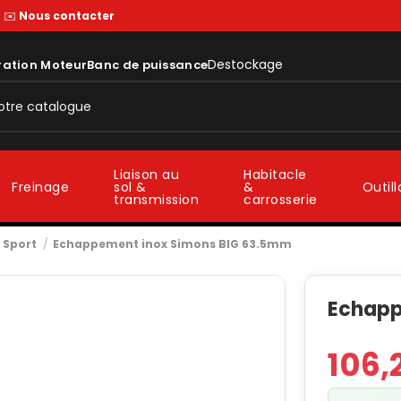
—
✉️
Nous contacter
Destockage
ration Moteur
Banc de puissance
Liaison au
Habitacle
sol &
&
Freinage
Outil
transmission
carrosserie
 Sport
Echappement inox Simons BIG 63.5mm
Echapp
106,