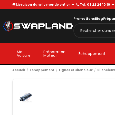
🚚 Livraison dans le monde entier
—
📞 Tel: 03 22 24 10 10
Promotions
Blog
Prépa
Ma
Préparation
Échappement
Voiture
Moteur
Accueil
Echappement
Lignes et silencieux
Silencieux