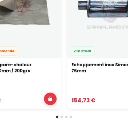
ommande
En Stock
 pare-chaleur
Echappement inox Simon
0mm / 200grs
76mm
€
154,73 €