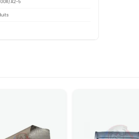
300R/A2-5
duits