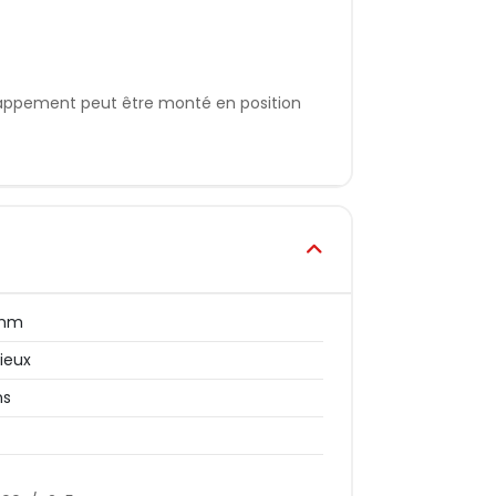
chappement peut être monté en position
 mm
cieux
ns