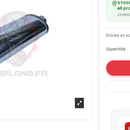
STOC
6 pr
Livrai
Entrée et s
Quantité