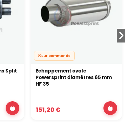
Sur commande
s Split
Echappement ovale
Ec
Powersprint diamètres 65 mm
Vi
HF 35
151,20 €
37