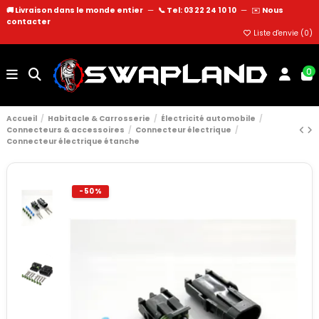
🚚 Livraison dans le monde entier
—
📞 Tel: 03 22 24 10 10
—
✉️
Nous
contacter
Liste d'envie (
0
)
0
Accueil
Habitacle & Carrosserie
Électricité automobile
Connecteurs & accessoires
Connecteur électrique
Connecteur électrique étanche
-50%