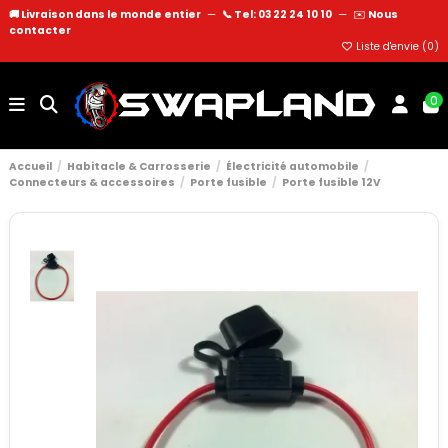
🚚 Livraison dans le monde entier
—
📞 Tel: 03 22 24 10 10
—
✉️
Nous
contacter
Liste d'envie (
0
)
0
Accueil
Habitacle & Carrosserie
Électricité automobile
Connecteurs & accessoires
Porte fusible
Porte fusible 12V