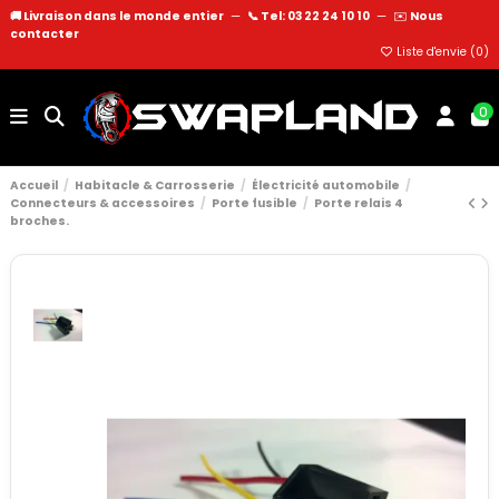
🚚 Livraison dans le monde entier
—
📞 Tel: 03 22 24 10 10
—
✉️
Nous
contacter
Liste d'envie (
0
)
0
Accueil
Habitacle & Carrosserie
Électricité automobile
Connecteurs & accessoires
Porte fusible
Porte relais 4
broches.