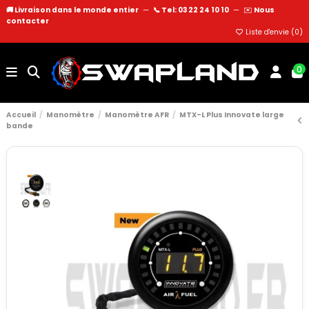
🚚 Livraison dans le monde entier
—
📞 Tel: 03 22 24 10 10
—
✉️
Nous
contacter
Liste d'envie (
0
)
0
Accueil
Manomètre
Manomètre AFR
MTX-L Plus Innovate large
bande