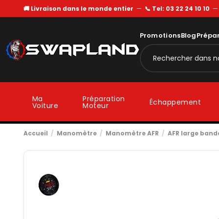
🚚 Livraison dans le monde entier
—
📞 Tel: 03 22 24 10 10
Promotions
Blog
Prépa
Ma
Préparation
Échappement
Voiture
Moteur
Accueil
Manomètre
Manomètre AFR
AFR large band