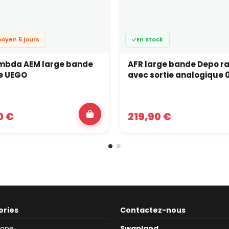
moyen 5 jours
En Stock
mbda AEM large bande
AFR large bande Depo r
e UEGO
avec sortie analogique 
0 €
219,90 €
ories
Contactez-nous
icone
Swapland