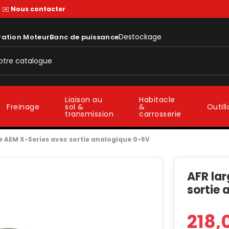
—
✉️
Nous contacter
Destockage
ration Moteur
Banc de puissance
Liaison au
Habitacle
sol &
&
Freinage
Outil
transmission
carrosserie
e AEM X-Series avec sortie analogique 0-5V
AFR la
sortie
218,