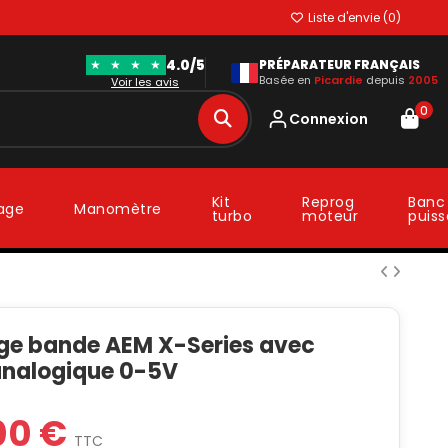
Liste d'envie (
0
)
4.0/5
★
★
★
★
PRÉPARATEUR FRANÇAIS
Basée en
Picardie
depuis
2005
Voir les avis
0
Connexion
Kit
Reprog
Banc
lage
Manomètre
turbo
moteur
puis
rge bande AEM X-Series avec
 analogique 0-5V
00 €
TTC