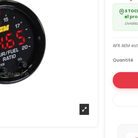
STOC
1 pr
Livrai
AFR AEM est
Quantité