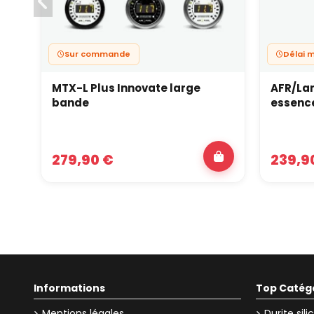
Sur commande
Délai 
MTX-L Plus Innovate large
AFR/La
bande
essenc
279,90 €
239,9
Informations
Top Catég
Mentions légales
Durite sil