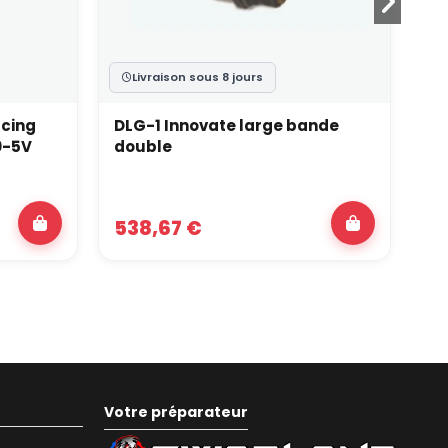
Livraison sous 8 jours
acing
DLG-1 Innovate large bande
So
0-5V
double
d'
538,67 €
4
Votre préparateur