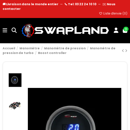
🚚 Livraison dans le monde entier
—
📞 Tel: 03 22 24 10 10
—
✉️
Nous
contacter
Liste d'envie (
0
)
0
Accueil
Manomètre
Manomètre de pression
Manomètre de
pression de turbo
Boost controller