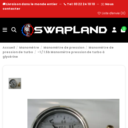
🚚 Livraison dans le monde entier
—
📞 Tel: 03 22 24 10 10
—
✉️
Nous
contacter
Liste d'envie (
0
)
0
Accueil
Manomètre
Manomètre de pression
Manomètre de
pression de turbo
-1 / 1.5b Manomètre pression de turbo à
glycérine