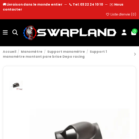
🚚 Livraison dans le monde entier
—
📞 Tel: 03 22 24 10 10
—
✉️
Nous
contacter
Liste d'envie (
0
)
0
Accueil
Manomètre
Support manomètre
Support 1
manomètre montant pare brise Depo racing