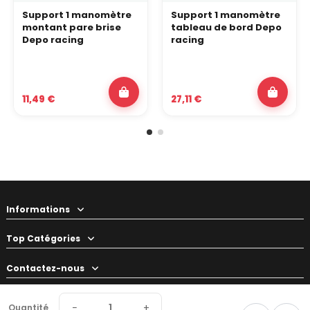
Support 1 manomètre
Support 1 manomètre
montant pare brise
tableau de bord Depo
Depo racing
racing
11,49 €
27,11 €
Informations
Top Catégories
Contactez-nous
Votre préparateur
−
+
Quantité