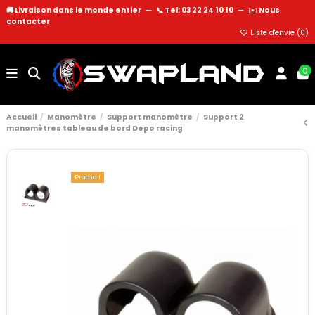
🚚 Livraison dans le monde entier
—
📞 Tel: 03 22 24 10 10
—
✉️
Nous
contacter
Liste d'envie (
0
)
0
Accueil
Manomètre
Support manomètre
Support 2
manomètres tableau de bord Depo racing
Promo !