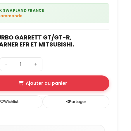
K SWAPLAND FRANCE
 commande
URBO GARRETT GT/GT-R,
NER EFR ET MITSUBISHI.
−
+
Ajouter au panier
Wishlist
Partager