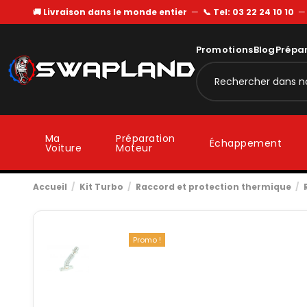
🚚 Livraison dans le monde entier
—
📞 Tel: 03 22 24 10 10
Promotions
Blog
Prépa
Ma
Préparation
Échappement
Voiture
Moteur
Accueil
Kit Turbo
Raccord et protection thermique
Promo !