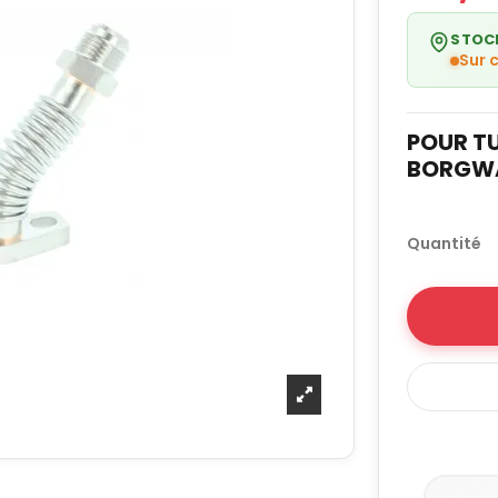
STOC
Sur
POUR T
BORGWAR
Quantité