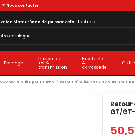
—
✉️
Nous contacter
Destockage
ration Moteur
Banc de puissance
Liaison au
Habitacle
sol &
&
Freinage
Outil
transmission
carrosserie
Raccord d'huile pour turbo
Retour d'huile Dash10 court pour tu
Retour 
GT/GT-
50,5