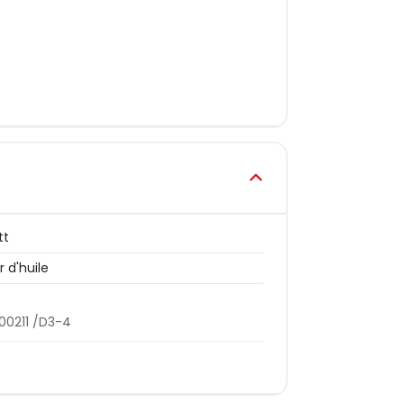
tt
r d'huile
00211 /D3-4