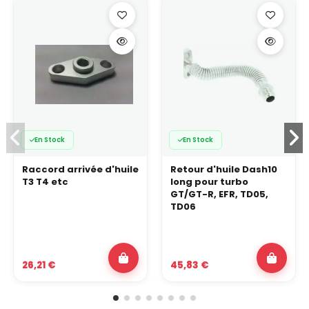
En Stock
En Stock
Raccord arrivée d'huile
Retour d'huile Dash10
T3 T4 etc
long pour turbo
GT/GT-R, EFR, TD05,
TD06
26,21 €
45,83 €