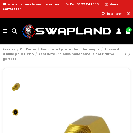
🚚 Livraison dans le monde entier
—
📞 Tel: 03 22 24 10 10
—
✉️
Nous
contacter
Liste d'envie (
0
)
0
Accueil
Kit Turbo
Raccord et protection thermique
Raccord
d'huile pour turbo
Restricteur d'huile mâle femelle pour turbo
garrett