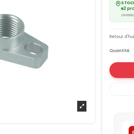
STOC
2 pr
Livrai
Retour d'hui
Quantité