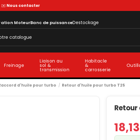
—
✉️
Nous contacter
Destockage
ration Moteur
Banc de puissance
Liaison au
Habitacle
sol &
&
Freinage
Outil
transmission
carrosserie
Raccord d'huile pour turbo
Retour d'huile pour turbo T25
Retour 
18,1