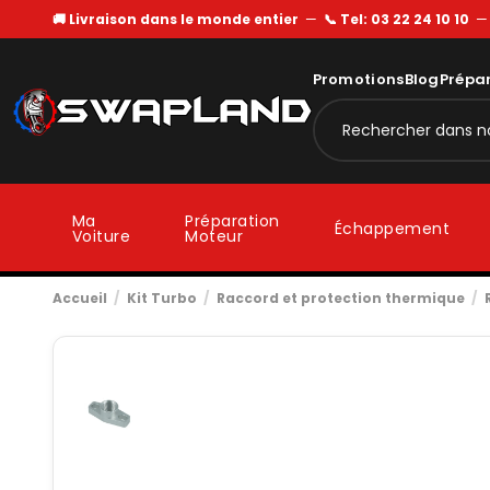
🚚 Livraison dans le monde entier
—
📞 Tel: 03 22 24 10 10
Promotions
Blog
Prépa
Ma
Préparation
Échappement
Voiture
Moteur
Accueil
Kit Turbo
Raccord et protection thermique