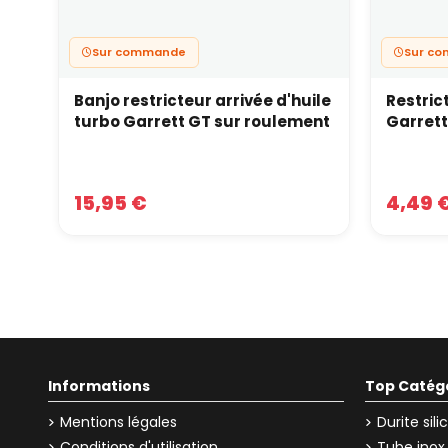
Sur commande
Sur c
Banjo restricteur arrivée d'huile
Restric
turbo Garrett GT sur roulement
Garret
15,95 €
4,49 
Informations
Top Catég
Mentions légales
Durite sil
Conditions d'utilisation
Tube inox