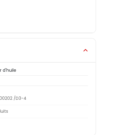
r d'huile
00202 /D3-4
duits