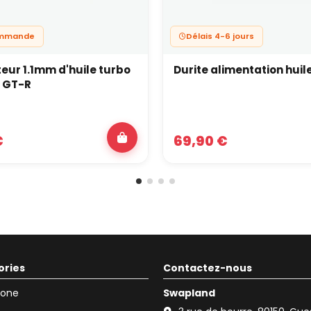
ommande
Délais 4-6 jours
teur 1.1mm d'huile turbo
Durite alimentation huil
t GT-R
€
69,90 €
ories
Contactez-nous
icone
Swapland