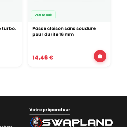
En Stock
e turbo.
Passe cloison sans soudure
Fi
pour durite 16 mm
14
14,46 €
8
Votre préparateur