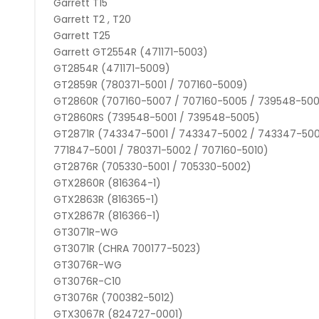
Garrett T15
Garrett T2 , T20
Garrett T25
Garrett GT2554R (471171-5003)
GT2854R (471171-5009)
GT2859R (780371-5001 / 707160-5009)
GT2860R (707160-5007 / 707160-5005 / 739548-50
GT2860RS (739548-5001 / 739548-5005)
GT2871R (743347-5001 / 743347-5002 / 743347-500
771847-5001 / 780371-5002 / 707160-5010)
GT2876R (705330-5001 / 705330-5002)
GTX2860R (816364-1)
GTX2863R (816365-1)
GTX2867R (816366-1)
GT3071R-WG
GT3071R (CHRA 700177-5023)
GT3076R-WG
GT3076R-C10
GT3076R (700382-5012)
GTX3067R (824727-0001)