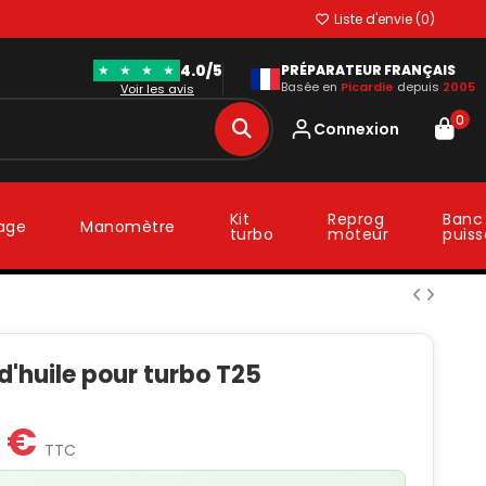
Liste d'envie (
0
)
4.0/5
★
★
★
★
PRÉPARATEUR FRANÇAIS
Basée en
Picardie
depuis
2005
Voir les avis
0
Connexion
Kit
Reprog
Banc
lage
Manomètre
turbo
moteur
puis
d'huile pour turbo T25
3 €
TTC