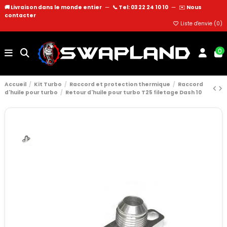
🚚 Livraison dans le monde entier
—
📞 Tel: 03 22 24 10 10
—
✉️
Nous
contacter
Liste d'envie (
0
)
0
Accueil
Kit Turbo
Raccord et protection thermique
Raccord
d'huile pour turbo
Retour d'huile pour turbo T25 filetage Dash 10