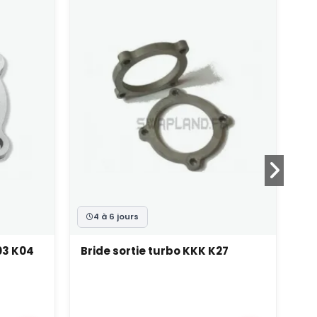
4 à 6 jours
03 K04
Bride sortie turbo KKK K27
Br
7