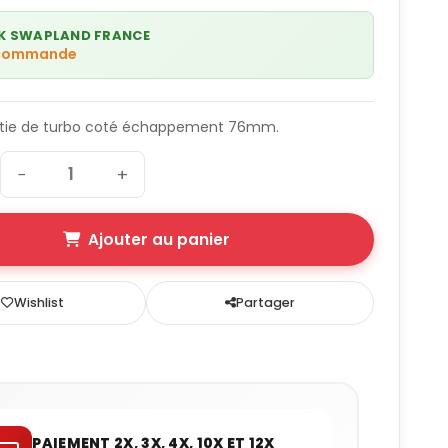
K SWAPLAND FRANCE
 commande
ortie de turbo coté échappement 76mm.
−
+
Ajouter au panier
Wishlist
Partager
PAIEMENT 2X, 3X, 4X, 10X ET 12X