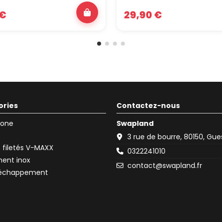
 €
29,90 €
ories
Contactez-nous
icone
Swapland
3 rue de bourre, 80150, Gu
filetés V-MAXX
0322241010
ent inox
contact@swapland.fr
d'échappement