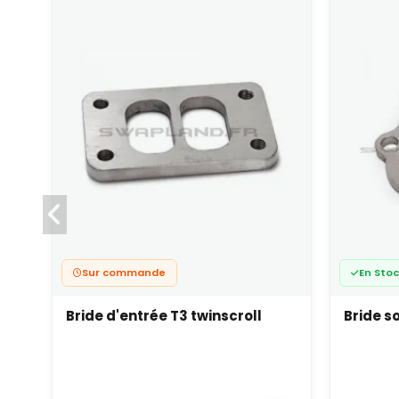
Sur commande
En Sto
Bride d'entrée T3 twinscroll
Bride s