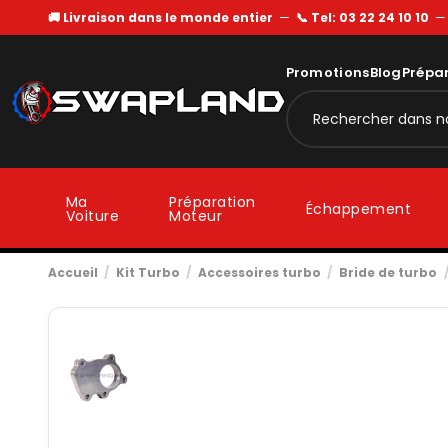
🚚 Livraison dans le monde entier
—
📞 Tel: 03 22 24 10 10
Promotions
Blog
Prépa
Ma
Préparation
Échappement
Voiture
Moteur
Accueil
Kit Turbo
Accessoires turbo
Bride de turbo