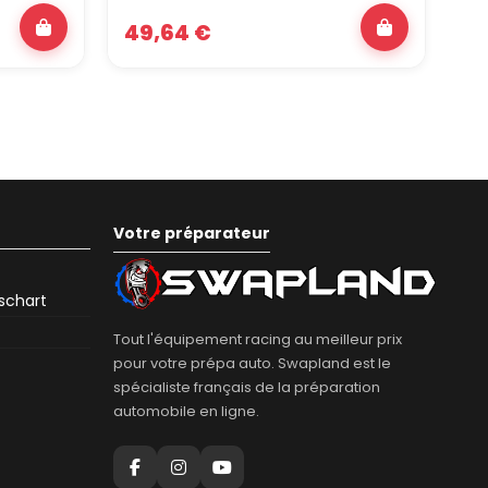
49,64 €
4
Votre préparateur
eschart
Tout l'équipement racing au meilleur prix
pour votre prépa auto. Swapland est le
spécialiste français de la préparation
automobile en ligne.