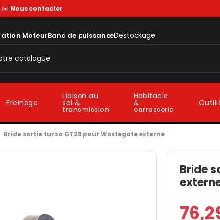
—
✉️
Nous contacter
Destockage
ration Moteur
Banc de puissance
Liaison au
Habitacle
sol &
&
Freinage
Outil
transmission
carrosserie
Bride sortie turbo GT28 pour Wastegate externe
Bride 
extern
76,2