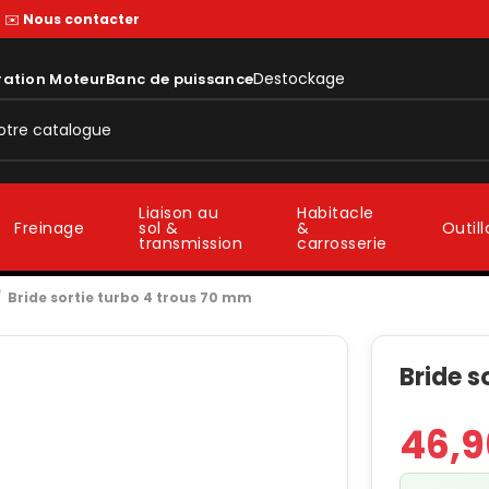
—
✉️
Nous contacter
Destockage
ration Moteur
Banc de puissance
Liaison au
Habitacle
sol &
&
Freinage
Outil
transmission
carrosserie
Bride sortie turbo 4 trous 70 mm
Bride s
46,9