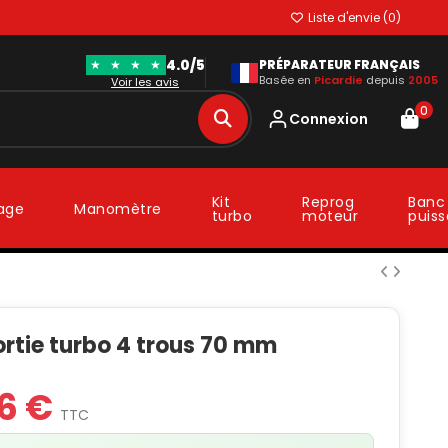
Liste d'envie (
0
)
4.0/5
★
★
★
★
PRÉPARATEUR FRANÇAIS
Basée en
Picardie
depuis
2005
Voir les avis
0
Connexion
Kit
Reprog
Banc
lage
Manomètre
turbo
moteur
puis
ortie turbo 4 trous 70 mm
6 €
TTC