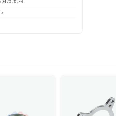
990470 /D2-4
le