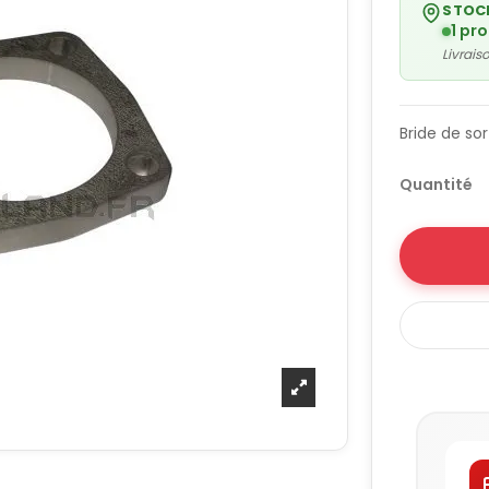
STOC
1 pr
Livrai
Bride de s
Quantité