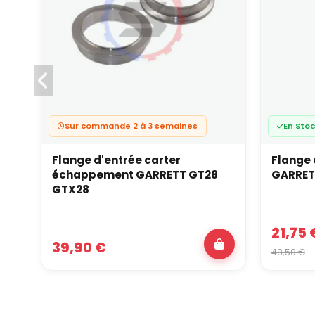
Sur commande 2 à 3 semaines
En Sto
Flange d'entrée carter
Flange 
échappement GARRETT GT28
GARRETT
GTX28
21,75 
39,90 €
43,50 €