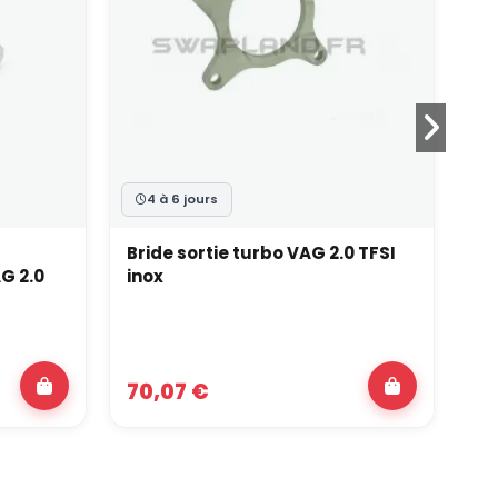
4 à 6 jours
Bride sortie turbo VAG 2.0 TFSI
Br
G 2.0
inox
GT
70,07 €
2