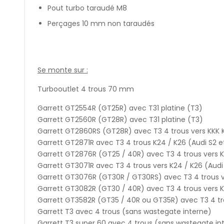
Pout turbo taraudé M8
Perçages 10 mm non taraudés
Se monte sur :
Turbooutlet 4 trous 70 mm
Garrett GT2554R (GT25R) avec T31 platine (T3)
Garrett GT2560R (GT28R) avec T31 platine (T3)
Garrett GT2860RS (GT28R) avec T3 4 trous vers KKK 
Garrett GT2871R avec T3 4 trous K24 / K26 (Audi S2 e
Garrett GT2876R (GT25 / 40R) avec T3 4 trous vers K
Garrett GT3071R avec T3 4 trous vers K24 / K26 (Audi
Garrett GT3076R (GT30R / GT30RS) avec T3 4 trous v
Garrett GT3082R (GT30 / 40R) avec T3 4 trous vers K
Garrett GT3582R (GT35 / 40R ou GT35R) avec T3 4 tr
Garrett T3 avec 4 trous (sans wastegate interne)
Garrett T3 super 60 avec 4 trous (sans wastegate in