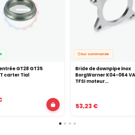
ck
Sur commande
entrée GT28 GT35
Bride de downpipe inox
 carter Tial
BorgWarner K04-064 VA
TFSI moteur...
€
53,23 €