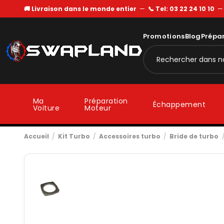
🚚 Livraison dans le monde entier
—
📞 Tel: 03 22 24 10 10
Promotions
Blog
Prépa
Ma
Préparation
Échappement
Voiture
Moteur
Accueil
Kit Turbo
Accessoires turbo
Bride de turbo