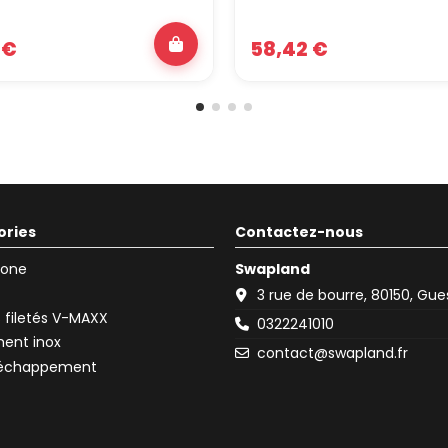
 €
58,42 €
ories
Contactez-nous
icone
Swapland
3 rue de bourre, 80150, Gu
filetés V-MAXX
0322241010
ent inox
contact@swapland.fr
d'échappement