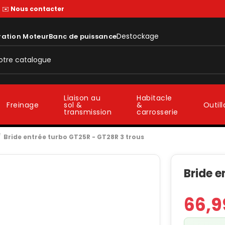
—
✉️
Nous contacter
Destockage
ration Moteur
Banc de puissance
Liaison au
Habitacle
sol &
&
Freinage
Outil
transmission
carrosserie
Bride entrée turbo GT25R - GT28R 3 trous
Bride e
66,9