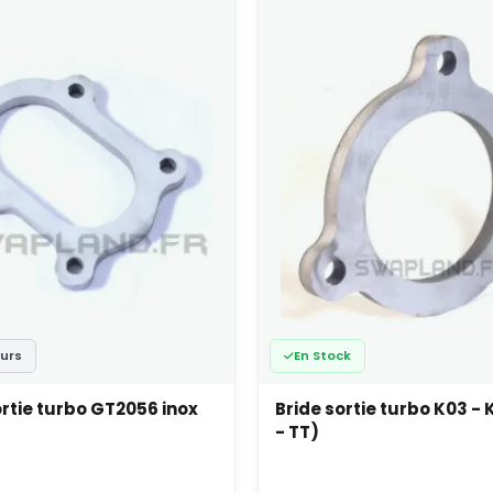
ours
En Stock
ortie turbo GT2056 inox
Bride sortie turbo K03 - 
- TT)