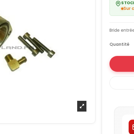
STOC
Sur
Bride entré
Quantité