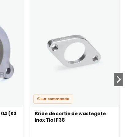
-
Sur commande
K04 (S3
Bride de sortie de wastegate
Br
inox Tial F38
SR
GT