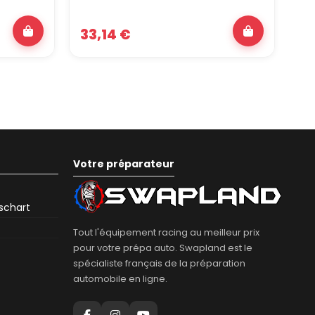
5
33,14 €
14,
Votre préparateur
eschart
Tout l'équipement racing au meilleur prix
pour votre prépa auto. Swapland est le
spécialiste français de la préparation
automobile en ligne.