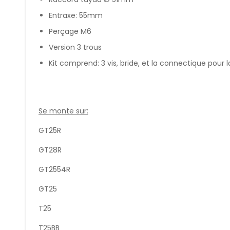
Entraxe: 55mm
Perçage M6
Version 3 trous
Kit comprend: 3 vis, bride, et la connectique pou
Se monte sur:
GT25R
GT28R
GT2554R
GT25
T25
T25BB