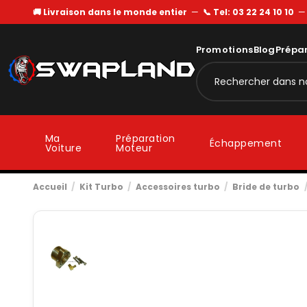
🚚 Livraison dans le monde entier
—
📞 Tel: 03 22 24 10 10
Promotions
Blog
Prépa
Ma
Préparation
Échappement
Voiture
Moteur
Accueil
Kit Turbo
Accessoires turbo
Bride de turbo