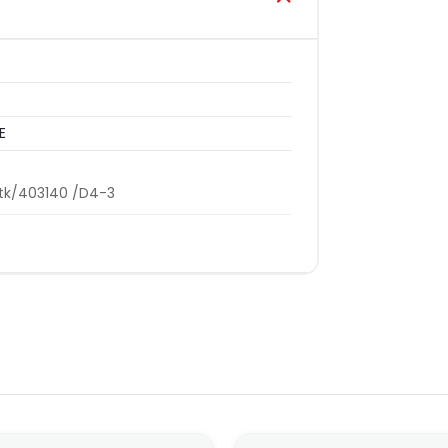
E
-tk/403140 /D4-3