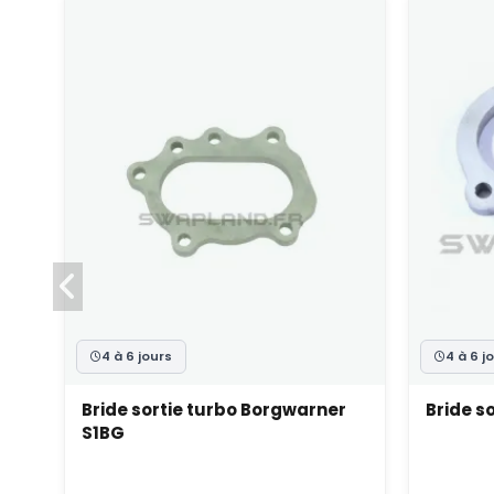
4 à 6 jours
4 à 6 j
Bride sortie turbo Borgwarner
Bride s
S1BG