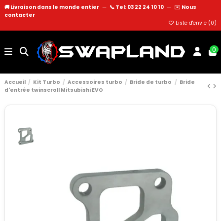
🚚 Livraison dans le monde entier
—
📞 Tel: 03 22 24 10 10
—
✉️
Nous
contacter
Liste d'envie (
0
)
0
Accueil
Kit Turbo
Accessoires turbo
Bride de turbo
Bride
d'entrée twinscroll Mitsubishi EVO