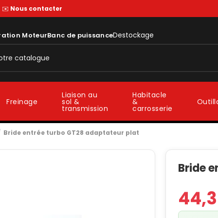
—
✉️
Nous contacter
Destockage
ration Moteur
Banc de puissance
Liaison au
Habitacle
sol &
&
Freinage
Outil
transmission
carrosserie
Bride entrée turbo GT28 adaptateur plat
Bride e
44,