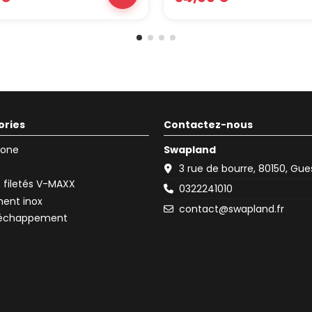
ories
Contactez-nous
icone
Swapland
3 rue de bourre, 80150, Gu
filetés V-MAXX
0322241010
ent inox
contact@swapland.fr
d'échappement