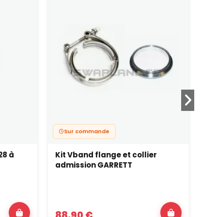
Sur commande
28 à
Kit Vband flange et collier
Fl
admission GARRETT
G2
88,90 €
3