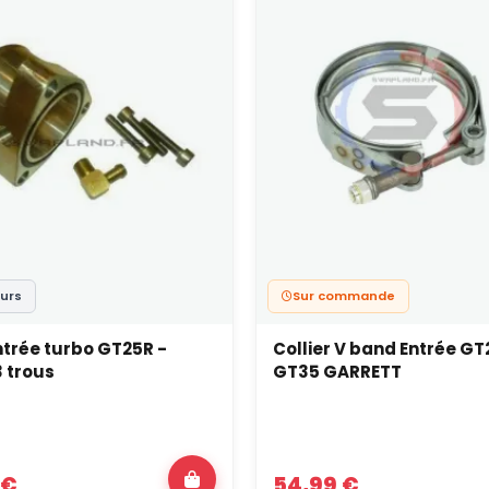
ours
Sur commande
ntrée turbo GT25R -
Collier V band Entrée GT
 trous
GT35 GARRETT
 €
54,99 €