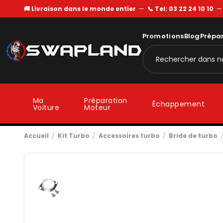
🚚 Livraison dans le monde entier
—
📞 Tel: 03 22 24 10 10
Promotions
Blog
Prépa
Ma
Préparation
Échappement
Voiture
Moteur
Accueil
Kit Turbo
Accessoires turbo
Bride de turbo