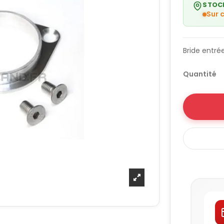
STOC
Sur
Bride entré
Quantité