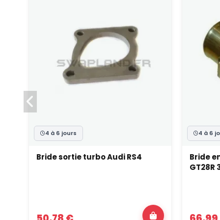
4 à 6 jours
4 à 6 j
Bride sortie turbo Audi RS4
Bride e
GT28R 3
50,78 €
66,99