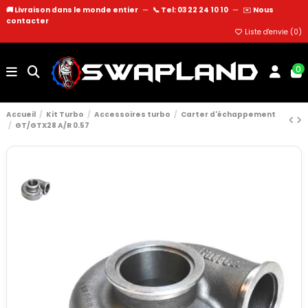
🚚 Livraison dans le monde entier
—
📞 Tel: 03 22 24 10 10
—
✉️
Nous
contacter
Liste d'envie (
0
)
0
Accueil
Kit Turbo
Accessoires turbo
Carter d'échappement
GT/GTX28 A/R 0.57