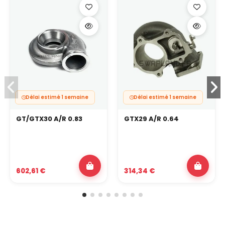
Délai estimé 1 semaine
Délai estimé 1 semaine
GT/GTX30 A/R 0.83
GTX29 A/R 0.64
602,61 €
314,34 €