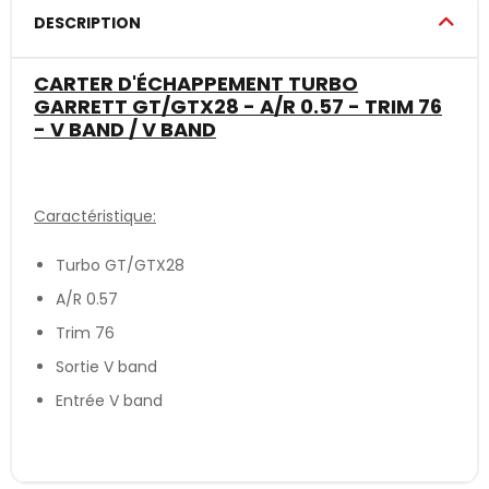
DESCRIPTION
CARTER D'ÉCHAPPEMENT TURBO
GARRETT GT/GTX28 - A/R 0.57 - TRIM 76
- V BAND / V BAND
Caractéristique:
Turbo GT/GTX28
A/R 0.57
Trim 76
Sortie V band
Entrée V band