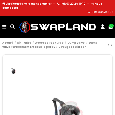
🚚 Livraison dans le monde entier
—
📞 Tel: 03 22 24 10 10
—
✉️
Nous
contacter
Liste d'envie (
0
)
0
Accueil
Kit Turbo
Accessoires turbo
Dump valve
Dump
valve Turbosmart EM double port VR10 Peugeot Citroen