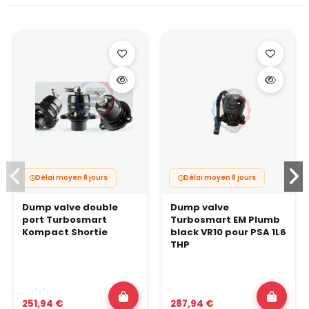
Délai moyen 8 jours
Délai moyen 8 jours
Dump valve double
Dump valve
port Turbosmart
Turbosmart EM Plumb
Kompact Shortie
black VR10 pour PSA 1L6
THP
251,94 €
287,94 €