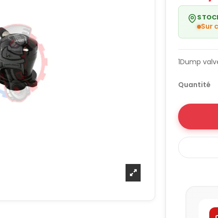
STOC
Sur
1Dump valv
Quantité