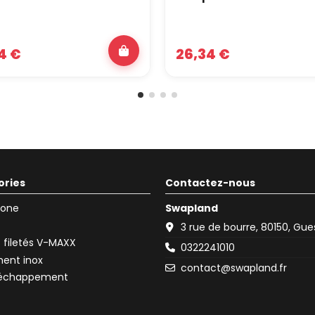
4 €
26,34 €
ories
Contactez-nous
icone
Swapland
3 rue de bourre, 80150, Gu
filetés V-MAXX
0322241010
ent inox
contact@swapland.fr
d'échappement