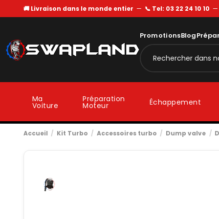
🚚 Livraison dans le monde entier
—
📞 Tel: 03 22 24 10 10
Promotions
Blog
Prépa
Ma
Préparation
Échappement
Voiture
Moteur
Accueil
Kit Turbo
Accessoires turbo
Dump valve
D