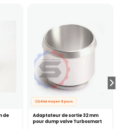
Délai moyen 8 jours
m de
Adaptateur de sortie 32 mm
Du
pour dump valve Turbosmart
un