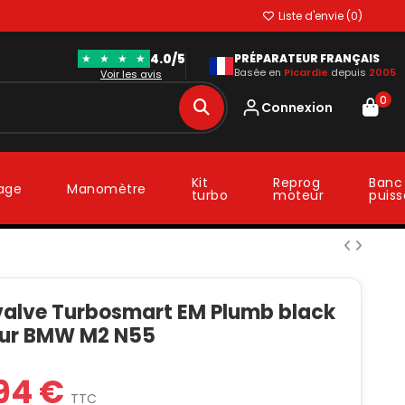
Liste d'envie (
0
)
4.0/5
★
★
★
★
PRÉPARATEUR FRANÇAIS
Basée en
Picardie
depuis
2005
Voir les avis
0
Connexion
Kit
Reprog
Banc
lage
Manomètre
turbo
moteur
puis
alve Turbosmart EM Plumb black
our BMW M2 N55
94 €
TTC