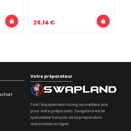
25,14 €
3
Votre préparateur
eschart
Tout l'équipement racing au meilleur prix
pour votre prépa auto. Swapland est le
spécialiste français de la préparation
automobile en ligne.