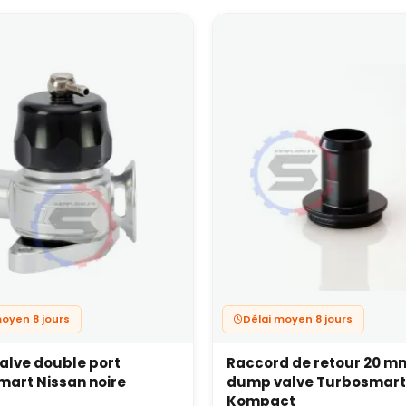
moyen 8 jours
Délai moyen 8 jours
lve double port
Raccord de retour 20 m
art Nissan noire
dump valve Turbosmart
Kompact