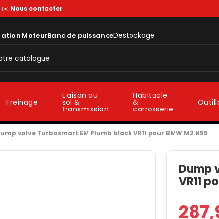
—
✉️
Nous contacter
Destockage
ration Moteur
Banc de puissance
Liaison au
Habitacle
sol &
&
Freinage
Outil
transmission
carrosserie
ump valve Turbosmart EM Plumb black VR11 pour BMW M2 N55
Dump v
VR11 p
287,