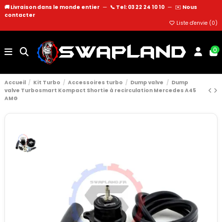
🚚 Livraison dans le monde entier
—
📞 Tel: 03 22 24 10 10
—
✉️
Nous
contacter
Liste d'envie (
0
)
0
Accueil
Kit Turbo
Accessoires turbo
Dump valve
Dump
valve Turbosmart Kompact Shortie à recirculation Mercedes A45
AMG