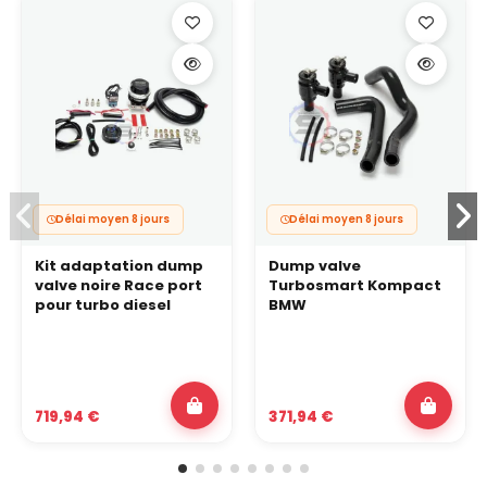
Délai moyen 8 jours
Délai moyen 8 jours
Kit adaptation dump
Dump valve
valve noire Race port
Turbosmart Kompact
pour turbo diesel
BMW
719,94 €
371,94 €