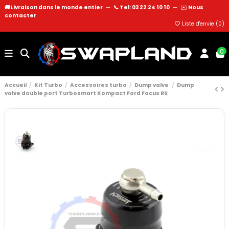
🚚 Livraison dans le monde entier
—
📞 Tel: 03 22 24 10 10
—
✉️
Nous
contacter
Liste d'envie (
0
)
0
Accueil
Kit Turbo
Accessoires turbo
Dump valve
Dump
valve double port Turbosmart Kompact Ford Focus RS