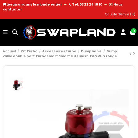
🚚 Livraison dans le monde entier
—
📞 Tel: 03 22 24 10 10
—
✉️
Nous
contacter
Liste d'envie (
0
)
0
Accueil
Kit Turbo
Accessoires turbo
Dump valve
Dump
valve double port Turbosmart Smart Mitsubishi EVO VI-X rouge