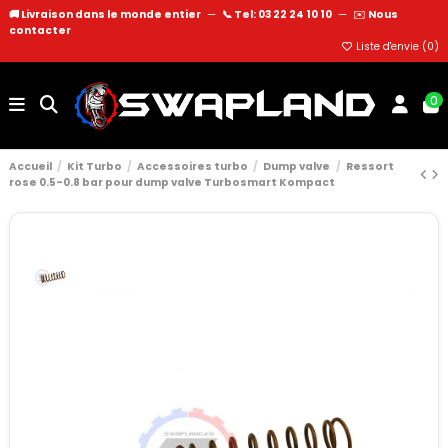
🚚 Livraison dans le monde entier
—
📞 Tel: 03 22 24 10 10
—
✉️
Nous
contacter
Liste d'envie (
0
)
0
Accueil
Kit Turbo
Accessoires turbo
Dump valve
Ressort
rose 0.5-0.8 bar pour dump valve Turbosmart Kompact