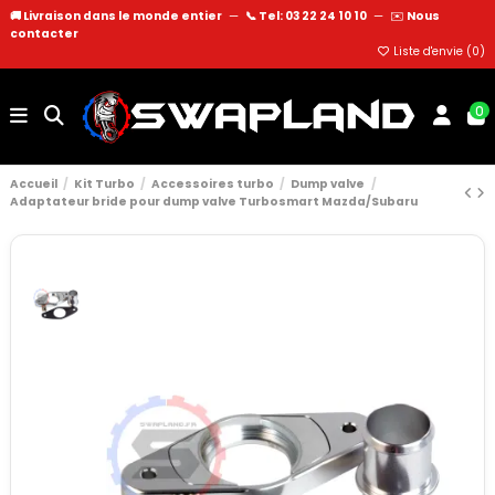
🚚 Livraison dans le monde entier
—
📞 Tel: 03 22 24 10 10
—
✉️
Nous
contacter
Liste d'envie (
0
)
0
Accueil
Kit Turbo
Accessoires turbo
Dump valve
Adaptateur bride pour dump valve Turbosmart Mazda/Subaru