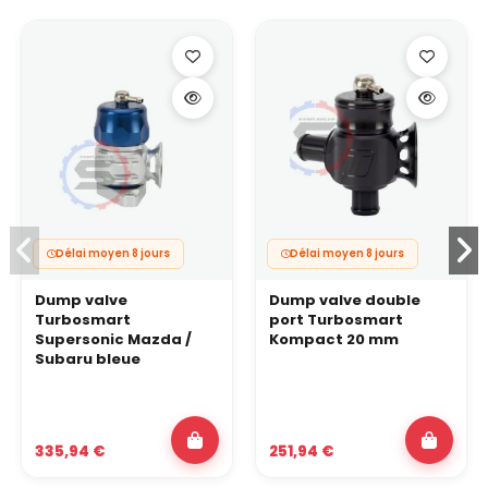
Délai moyen 8 jours
Délai moyen 8 jours
Dump valve
Dump valve double
Turbosmart
port Turbosmart
Supersonic Mazda /
Kompact 20 mm
Subaru bleue
335,94 €
251,94 €