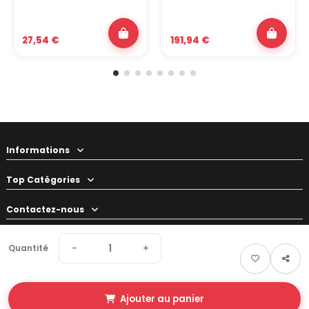
27,54 €
191,94 €
Informations
Top Catégories
Contactez-nous
Votre préparateur
−
+
Quantité
Ajouter au panier
© 2026 Swapland - Tous droits réservés • Made by
New Keys