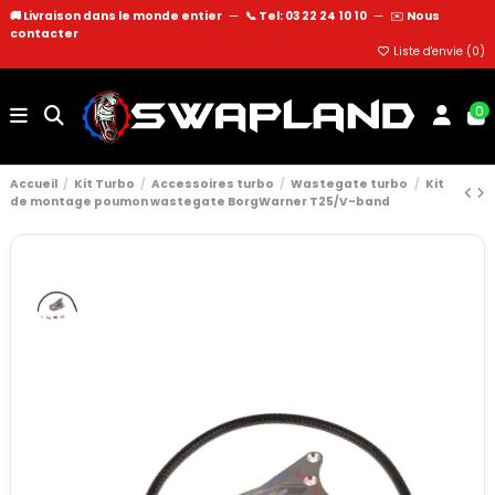
🚚 Livraison dans le monde entier
—
📞 Tel: 03 22 24 10 10
—
✉️
Nous
contacter
Liste d'envie (
0
)
0
Accueil
Kit Turbo
Accessoires turbo
Wastegate turbo
Kit
de montage poumon wastegate BorgWarner T25/V-band