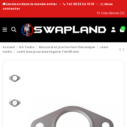
🚚 Livraison dans le monde entier
—
📞 Tel: 03 22 24 10 10
—
✉️
Nous
contacter
Liste d'envie (
0
)
0
Accueil
Kit Turbo
Raccord et protection thermique
Joint
turbo
Joint inox pour wastegate Tial 38 mm