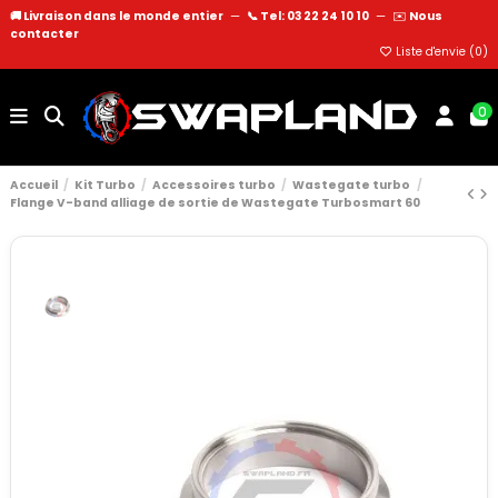
🚚 Livraison dans le monde entier
—
📞 Tel: 03 22 24 10 10
—
✉️
Nous
contacter
Liste d'envie (
0
)
0
Accueil
Kit Turbo
Accessoires turbo
Wastegate turbo
Flange V-band alliage de sortie de Wastegate Turbosmart 60