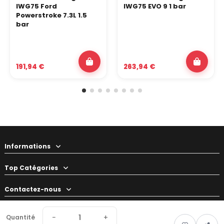
IWG75 Ford
IWG75 EVO 9 1 bar
Powerstroke 7.3L 1.5
bar
191,94 €
263,94 €
Informations
Top Catégories
Contactez-nous
Votre préparateur
−
+
Quantité