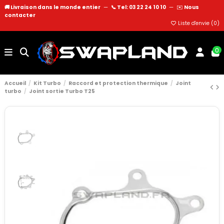
🚚 Livraison dans le monde entier
—
📞 Tel: 03 22 24 10 10
—
✉️
Nous
contacter
Liste d'envie (
0
)
0
Accueil
Kit Turbo
Raccord et protection thermique
Joint
turbo
Joint sortie Turbo T25