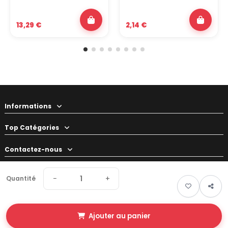
13,29 €
2,14 €
Informations
Top Catégories
Contactez-nous
Votre préparateur
−
+
Quantité
Ajouter au panier
© 2026 Swapland - Tous droits réservés • Made by
New Keys