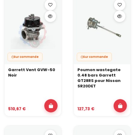
Sur commande
Sur commande
Garrett Vent GVW-50
Poumon wastegate
Noir
0.48 bars Garrett
GT28RS pour Nissan
SR20DET
510,67 €
127,73 €