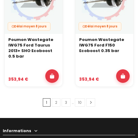
Délai moyen 8 jours
Délai moyen 8 jours
Poumon Wastegate
Poumon Wastegate
IWG75 Ford Taurus
IWG75 Ford F150
2013+ SHO Ecoboost
Ecoboost 0.35 bar
0.5 bar
353,94 €
353,94 €
1
2
3
…
10
Informations