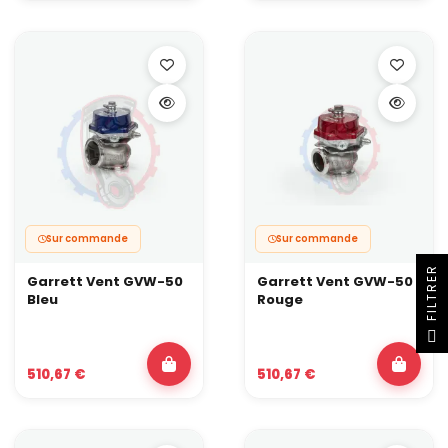
une suralimentation stable et d’éviter les soucis en pleine
session.
Sur commande
Sur commande
R
Garrett Vent GVW-50
Garrett Vent GVW-50
Bleu
Rouge
F
I
L
T
R
E
510,67 €
510,67 €