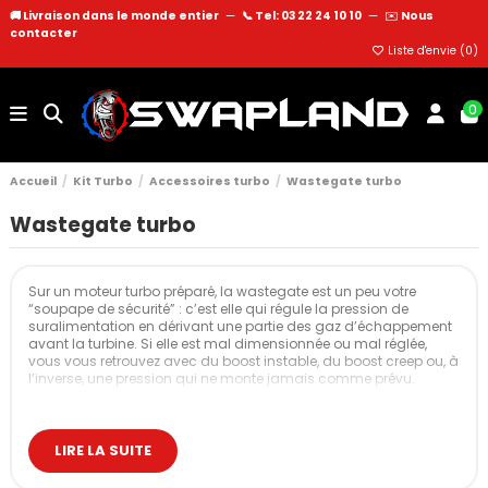
🚚 Livraison dans le monde entier
—
📞 Tel: 03 22 24 10 10
—
✉️
Nous
contacter
Liste d'envie (
0
)
0
Accueil
Kit Turbo
Accessoires turbo
Wastegate turbo
Wastegate turbo
Sur un moteur turbo préparé, la wastegate est un peu votre
“soupape de sécurité” : c’est elle qui régule la pression de
suralimentation en dérivant une partie des gaz d’échappement
avant la turbine. Si elle est mal dimensionnée ou mal réglée,
vous vous retrouvez avec du boost instable, du boost creep ou, à
l’inverse, une pression qui ne monte jamais comme prévu.
Cette catégorie regroupe l’ensemble des solutions de wastegate
pour vos projets de drift, circuit, rallye, time attack, runs… avec, au
cœur du sujet, un contrôle de pression propre et reproductible,
LIRE LA SUITE
même à forte charge et haute température.