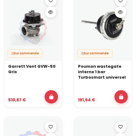
Sur commande
Sur commande
Garrett Vent GVW-50
Poumon wastegate
Gris
interne 1 bar
Turbosmart universel
510,67 €
191,94 €