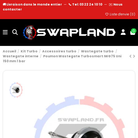
🚚 Livraison dans le monde entier
—
📞 Tel: 03 22 24 10 10
—
✉️
Nous
contacter
Liste d'envie (
0
)
0
Accueil
Kit Turbo
Accessoires turbo
Wastegate turbo
Wastegate interne
Poumon Wastegate Turbosmart IWG75 Uni
150 mm 1 bar